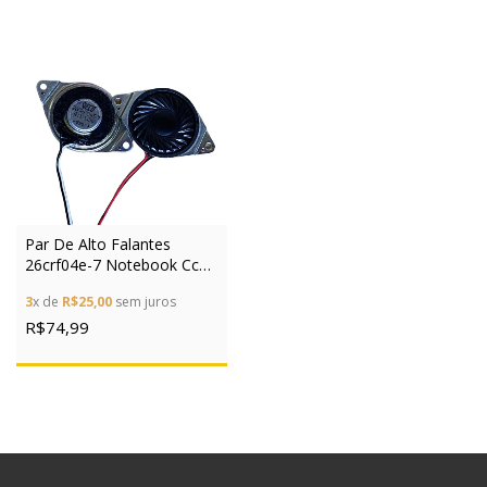
Par De Alto Falantes
26crf04e-7 Notebook Cce
Win J94a Cx143
3
x de
R$25,00
sem juros
R$74,99