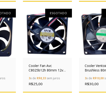
GOTADO
ESGOTADO
Cooler Fan Avc
Cooler Vento
C8025b12h 80mm 12v
Brushless 80
0.10a
0.25a 3 Fios Ventoinha
Pinos Ls-fan
uros
3
x de
R$8,33
sem juros
3
x de
R$10,00
s
R$25,00
R$30,00