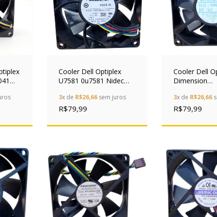
ptiplex
Cooler Dell Optiplex
Cooler Dell O
041
U7581 0u7581 Nidec
Dimension
92x92x32mm 12v 0.88a
92x92x32mm 
uros
3
x de
R$26,66
sem juros
3
x de
R$26,66
s
9m060
R$79,99
R$79,99