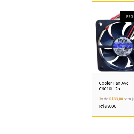
ES
Cooler Fan Avc
C6010t12h
60x60x10mm 12v 
3
x de
R$33,00
sem j
3 Pinos Ball
R$99,00