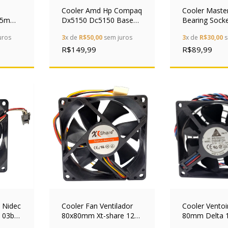
Cooler Amd Hp Compaq
Cooler Master
x25mm
Dx5150 Dc5150 Base
Bearing Sock
512sm
Cobre 376256-002
Original 3 Pin
uros
3
x de
R$50,00
sem juros
3
x de
R$30,00
s
R$149,99
R$89,99
 Nidec
Cooler Fan Ventilador
Cooler Vento
l 03b
80x80mm Xt-share 12v
80mm Delta 1
Para Gabinete
Dsb0812h 3 P