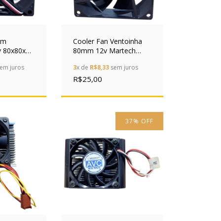
cm
Cooler Fan Ventoinha
v 80x80x15
80mm 12v Martech
oso
Df0802512semn 3
em juros
3
x de
R$8,33
sem juros
Pinos
R$25,00
37
%
OFF