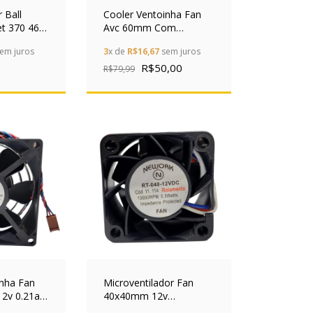
 Ball
Cooler Ventoinha Fan
et 370 462
Avc 60mm Com
os
Dissipador Socket 478
em juros
3
x de
R$16,67
sem juros
12dc Preto
R$50,00
R$79,99
inha Fan
Microventilador Fan
2v 0.21a
40x40mm 12v
inos
13000rpm Nework