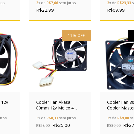
ros
3
x de
R$7,66
sem juros
3
x de
R$23,33
s
R$22,99
R$69,99
11
%
OFF
 12v
Cooler Fan Akasa
Cooler Fan 
80mm 12v Molex 4
Cooler Maste
to 3
Pinos Dfs802512m
30rb-3an-f1 1
uros
3
x de
R$8,33
sem juros
3
x de
R$9,00
se
Sleeve
R$25,00
R$27
R$28,00
R$30,00