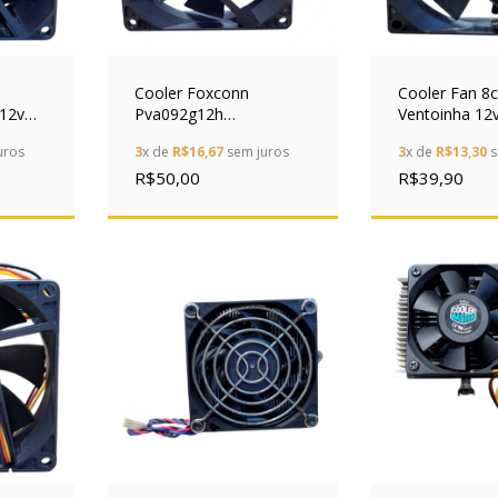
Cooler Foxconn
Cooler Fan 8
 12v
Pva092g12h
Ventoinha 12
m 5
92x92x25mm 12v 0.40a
0.06a Silenci
uros
3
x de
R$16,67
sem juros
3
x de
R$13,30
s
4 Pinos Pwm
R$50,00
R$39,90