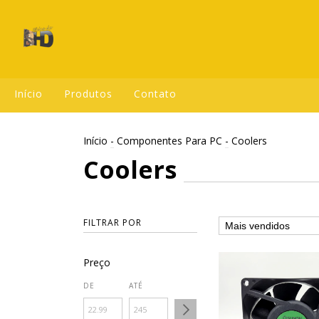
Início
Produtos
Contato
Início
-
Componentes Para PC
-
Coolers
Coolers
FILTRAR POR
Preço
DE
ATÉ