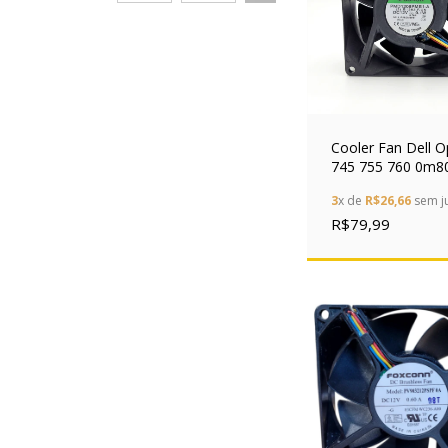
Cooler Fan Dell O
745 755 760 0m8
Sunon 80x38mm
3
x de
R$26,66
sem j
R$79,99