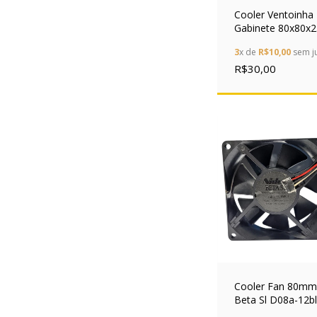
Cooler Ventoinha
Gabinete 80x80
12v Hxs Dc0802
3
x de
R$10,00
sem j
R$30,00
Cooler Fan 80mm
Beta Sl D08a-12b
12v Silencioso