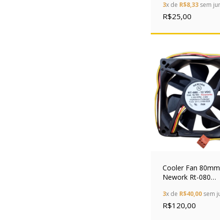
3
x de
R$8,33
sem ju
R$25,00
Cooler Fan 80mm
Nework Rt-080
3200rpm Rolamen
3
x de
R$40,00
sem j
Pinos
R$120,00