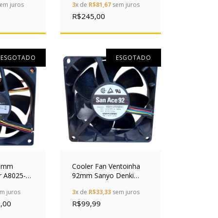
em juros
3
x de
R$81,67
sem juros
Rolamento
R$245,00
ESGOTADO
ESGOTADO
80mm
Cooler Fan Ventoinha
r A8025-
92mm Sanyo Denki
2v 3 Pinos
9g0912p2g041 12v
m juros
3
x de
R$33,33
sem juros
0.88a
,00
R$99,99