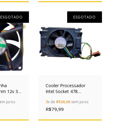
ESGOTADO
ESGOTADO
inha
Cooler Processador
mm 12v 3
Intel Socket 478
 Ld8025 Pc
Pentium 4 A65061-001
em juros
3
x de
R$26,66
sem juros
R$79,99