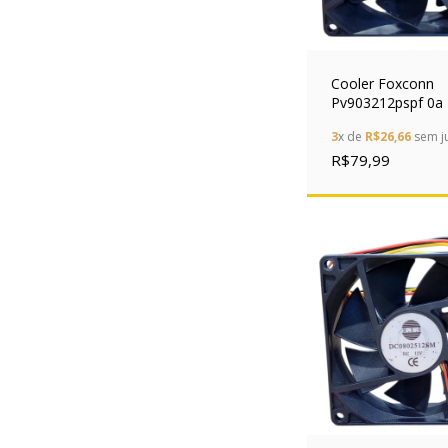
Cooler Foxconn
Pv903212pspf 0a
0.60a 92x92x32m
3
x de
R$26,66
sem j
Pinos
R$79,99