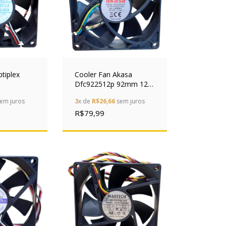
ptiplex
Cooler Fan Akasa
Dfc922512p 92mm 12v
12v 0.80a
0.25a 4 Pinos
em juros
3
x de
R$26,66
sem juros
Rolamento
R$79,99