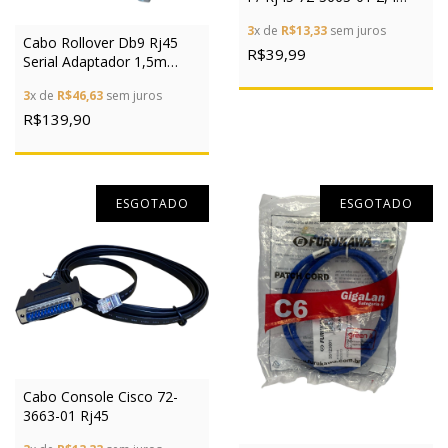
Metros
3
x de
R$13,33
sem juros
Cabo Rollover Db9 Rj45
R$39,99
Serial Adaptador 1,5m
Console Cisco
3
x de
R$46,63
sem juros
R$139,90
ESGOTADO
ESGOTADO
Cabo Console Cisco 72-
3663-01 Rj45