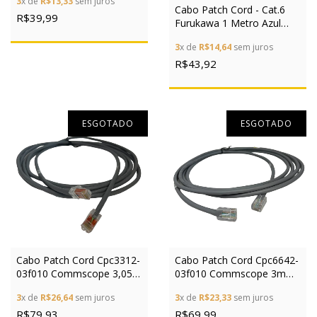
3
x de
R$13,33
sem juros
Cabo Patch Cord - Cat.6
R$39,99
Furukawa 1 Metro Azul
35123601
3
x de
R$14,64
sem juros
R$43,92
ESGOTADO
ESGOTADO
Cabo Patch Cord Cpc3312-
Cabo Patch Cord Cpc6642-
03f010 Commscope 3,05m
03f010 Commscope 3m
Systimax
Systimax
3
x de
R$26,64
sem juros
3
x de
R$23,33
sem juros
R$79,93
R$69,99