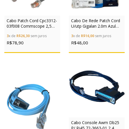
Cabo Patch Cord Cpc3312-
Cabo De Rede Patch Cord
03f008 Commscope 2,5m
U/utp Gigalan 2.0m Azul
Systimax
Linha Green
3
x de
R$26,30
sem juros
3
x de
R$16,00
sem juros
R$78,90
R$48,00
Cabo Console Awm Db25
P/ Rj45 72-3663-01 2,4