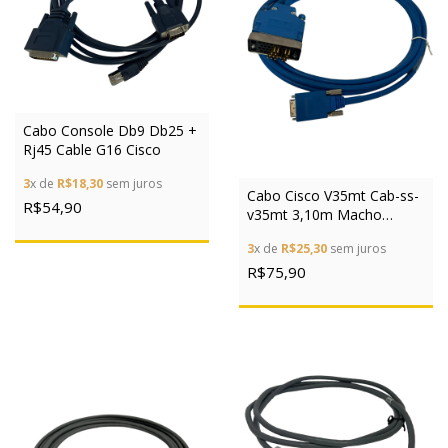
Cabo Console Db9 Db25 +
Rj45 Cable G16 Cisco
3
x de
R$18,30
sem juros
Cabo Cisco V35mt Cab-ss-
R$54,90
v35mt 3,10m Macho
Original
3
x de
R$25,30
sem juros
R$75,90