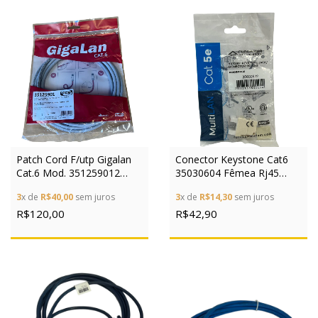
Patch Cord F/utp Gigalan
Conector Keystone Cat6
Cat.6 Mod. 351259012
35030604 Fêmea Rj45
2,5m Cinza
Furukawa Multilan
3
x de
R$40,00
sem juros
3
x de
R$14,30
sem juros
R$120,00
R$42,90