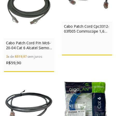
Cabo Patch Cord Cpc3312-
03f005 Commscope 1,6m
Systimax
Cabo Patch Cord P/n Mc6-
20-04 Cat 6 Alcatel Siemon
6,10m
3
x de
R$19,97
sem juros
R$59,90