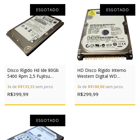
ESGOTADO
ESGOTADO
Disco Rígido Hd Ide 80Gb
HD Disco Rígido Interno
5400 Rpm 2,5 Fujitsu
Western Digital WD
MHV2080AH PL Para
Scorpio WD600UE 60GB
3
x de
R$133,33
sem juros
3
x de
R$100,00
sem juros
Notebook
IDE 5400 Rpm 2,5
R$399,99
R$299,99
ESGOTADO