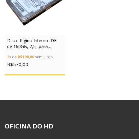
Disco Rígido Interno IDE
de 160GB, 2,5'' para
Notebook - Variedade de
3
x de
R$190,00
sem juros
Marcas e Modelos
R$570,00
OFICINA DO HD