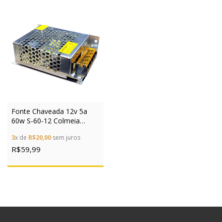
Fonte Chaveada 12v 5a
60w S-60-12 Colmeia
Bivolt P/ Cftv Led
3
x de
R$20,00
sem juros
R$59,99